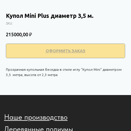
Купол Mini Plus диаметр 3,5 м.
SKU:
215000,00
₽
Наше производство
ОФОРМИТЬ ЗАКАЗ
Деревянные подиумы
Купола для бизнеса
Прозрачная купольная беседка в стиле иглу "Купол Mini" диаметром
Купол для дома и дачи
3,5 метра, высота от 2,3 метра
Купол для бассейна
Офис
г. Москва
м. Рязанский проспект
Рязанский пр., 22, к2, оф. 822