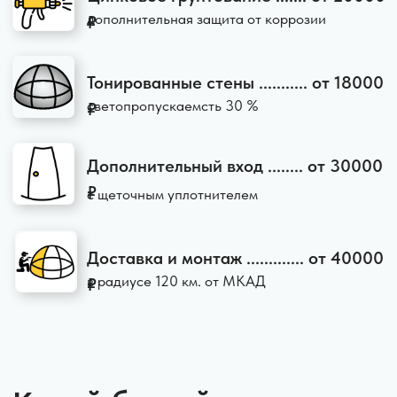
Купол для бассейна защищает воду
от загрязнений. Это уменьшает затраты
на дезинфекцию и продлевает срок службы
системы фильтрации. Вы сокращаете
расходы на обслуживание бассейна
и экономите время на уборке.
Таким образом, купол для бассейна станет
отличным вложением в ваш комфорт
и удовольствие от использования бассейна
в любое время года, дождь или сильный
ветер не испортят планы для отдыха
на свежем воздухе. Павильон для бассейна
спасет вас от непогоды и обеспечит
надежную защиту от дождя, снега, листвы
и пыли.