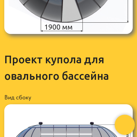
Щеточный уплотнитель
устанавливается по
периметру дверного проема для плотно прилегает к
откатной двери защищая, попадания пыли, мелкого
мусора.
Не разобьются ли прозрачные
элементы
На первый взгляд кажется что, купол для бассейна
стеклянный, но на самом деле прозрачные вставки
сделаны не из стекла, а из очень прочного
монолитного поликарбоната.
Монолитный поликарбонат выдерживает
достаточно сильные удары молотка, после ударов
остаются лишь не большие едва заметные
царапины.
Монолитный поликарбонат широко используется в
современном авто и авиастроении, а также из
данного материала сделаны многие надземные
пешеходные переходы козырьки и крыши
автобусных остановок