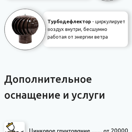
Безопасность
Купол для бассейна имеет прочную
конструкцию. Это обеспечивает долгий срок
службы и защиту от возможных аварийных
ситуаций. Вы можете не переживать
за безопасность детей и домашних
животных.
Закрытый контур
Купол для бассейна создает закрытый
контур который можно отапливать
электрическими приборами продлевая
сезон. Температура воды внутри купола
летом повышается на 10−15 градусов.
Защита от загрязнений