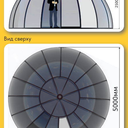
заказчика.
Дверь, сдвижная,
отодвигается в сторону состоит
из двух секций, ширина проема от 1,3-1,9 м. в
нижней части.
Прозрачная оболочка купола
— это
высокопрочный монолитный поликарбонат
толщиной 2 мм. отечественного производства с
защитным слоем от ультрафиолета. Срок
эксплуатации 14 лет.
Декорирование стоек
купола для бассейна с
наружной стороны осуществляется с помощью
пластиковых ПВХ наличников, ламинированных под
древесную структуру. Наличники надежно
фиксируются на клипсах скрывая стыки
монолитного поликарбоната и крепёж.
Вентиляция,
для эффективного вытягивания и
циркуляции воздуха из купольной конструкции
устанавливается турбодефлектор, ( вентилятор,
который работает от энергии ветра).