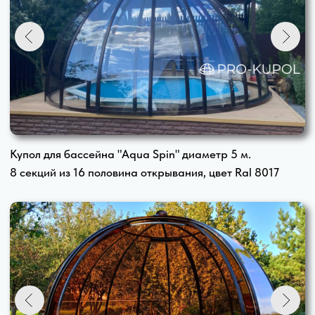
Купол для бассейна "Aqua" диаметр 5 м.
Две двери по две секции, цвет Ral 8017
Стоимость круглых
куполов для бассейна
С двухсекционной дверью
h 2,3 м. х d 3 м. 205 000 ₽
h 2,3 м. х d 3,5 м. 215 000 ₽