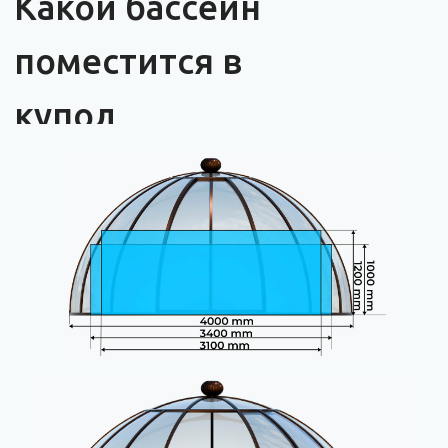
Видеоролики
купола для
бассейна