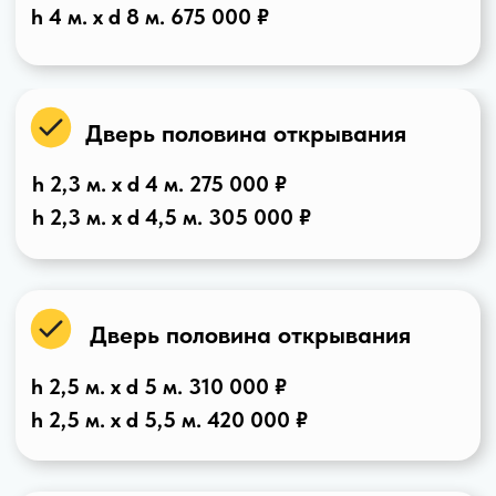
Купол для бассейна овальный "Ellipse Aqua" 6 х 10 м.
Дверь стандартная 2 секции, цвет Ral 8017