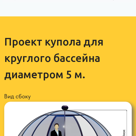
Часто задаваемые
вопросы
Из чего сделан купол для бассейна
Купол для бассейна
имеет вид прозрачной, стеклянной полусферы.
Каркас
изготавливается из стальной
холоднокатаной профильной трубы 50×25×2 мм. и
окрашивается порошковым методом по желанию