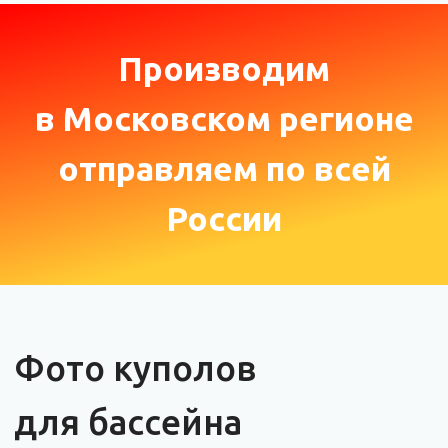
Купол для бассейна "Aqua Spin" диаметр 4 м.
Дверь (половина открывания), цвет Ral 7024