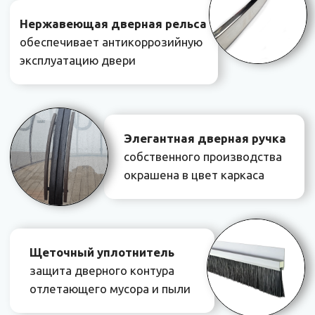
Вы хотите создать уникальную
расслабляющую зону у себя дома
и наслаждаться плаванием в бассейне даже
в непогоду? Купол для бассейна — вот наш
ответ! Это инновационное сооружение
придает бассейну не только элегантный вид,
но и имеет множество практических
достоинств.
Продление сезона купания
Купол для бассейна продлевает сезон
купания на срок от двух до пяти месяцев.
Вне зависимости от погоды или времени
года, вы сможете наслаждаться плаванием
в теплой и комфортной обстановке.