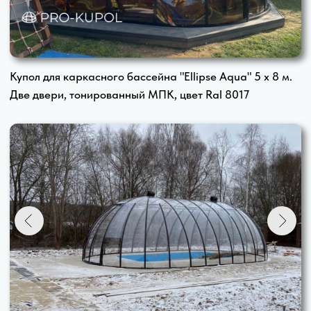
3м. х 6м. х 12 м. .... 720 000 ₽
3м. х 6м. х 13 м. .... 760 000 ₽
3м. х 6 м. х 14 м. ... 800 000 ₽
Из чего сделан наш
купол для бассейна
Каркас купола
- стальной
профиль 50х25х2 mm окрашен
порошковым методом
Монолитный поликарбонат
толщиной 2 mm с защитным