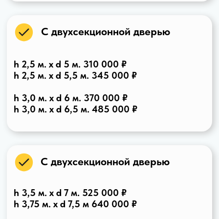
Купол для каркасного бассейна "Ellipse Aqua" 4 х 9 м.
Две двери по две секции, цвет Ral 8017
Купол для каркасного бассейна "Ellipse Aqua" 5 х 8 м.
Две двери, тонированный МПК, цвет Ral 8017