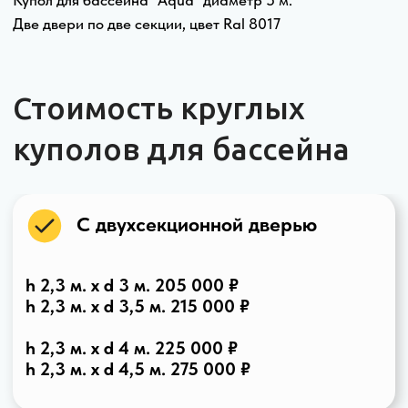
куполов для бассейна
Купол для бассейна овальный "Ellipse Aqua" 4 х 10 м.
Две двери по две секции, цвет Ral 7024