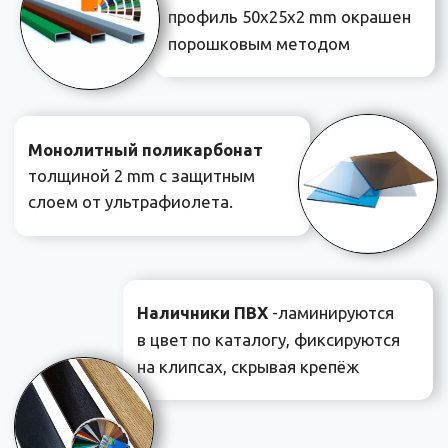
Проект купола для
овального бассейна
Вид сбоку