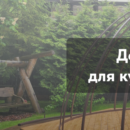
Д
для 