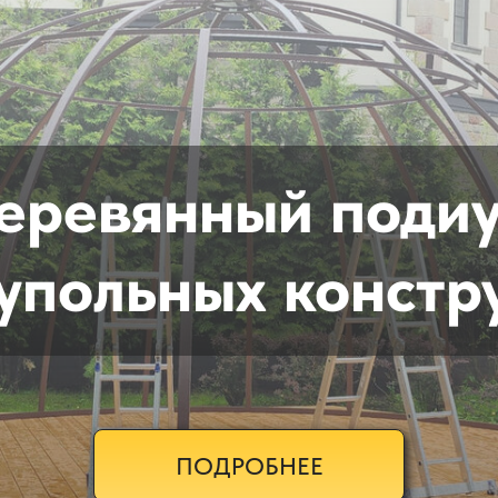
еревянный поди
купольных констр
ПОДРОБНЕЕ