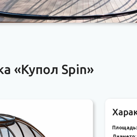
а «Купол Spin»
Хара
Площадь:
Диаметр