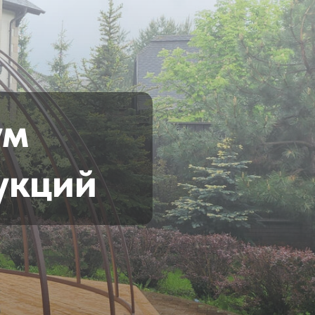
ум
укций