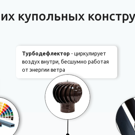
их купольных констр
Турбодефлектор
- циркулирует
воздух внутри, бес шумно работая
от энергии ветра